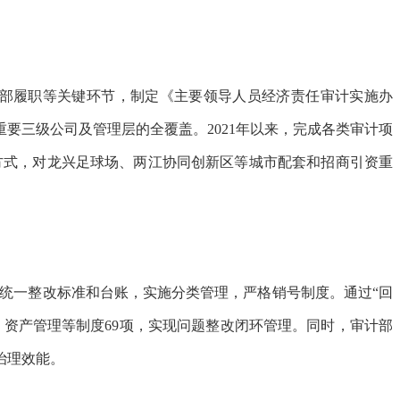
部履职等关键环节，制定《主要领导人员经济责任审计实施办
要三级公司及管理层的全覆盖。2021年以来，完成各类审计项
审计方式，对龙兴足球场、两江协同创新区等城市配套和招商引资重
统一整改标准和台账，实施分类管理，严格销号制度。通过“回
、资产管理等制度69项，实现问题整改闭环管理。同时，审计部
治理效能。