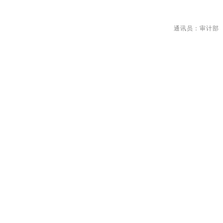
通讯员：审计部