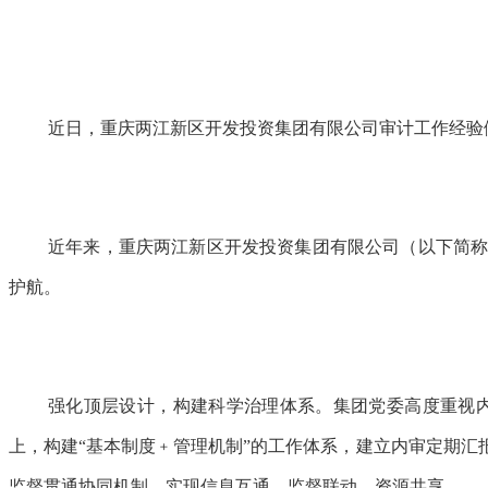
近日，重庆两江新区开发投资集团有限公司审计工作经验
近年来，重庆两江新区开发投资集团有限公司（以下简称
护航。
强化顶层设计，构建科学治理体系。集团党委高度重视
上，构建“基本制度﹢管理机制”的工作体系，建立内审定期
监督贯通协同机制，实现信息互通、监督联动、资源共享。