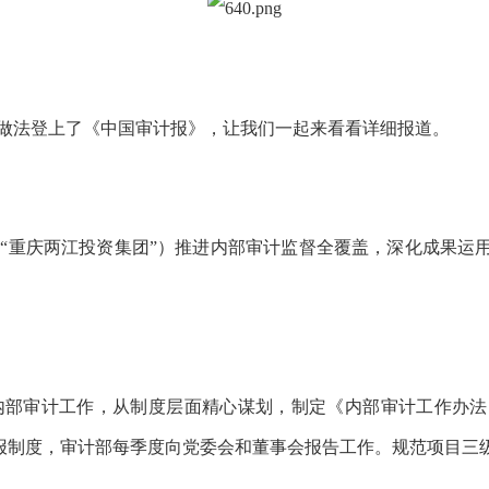
做法登上了《中国审计报》，让我们一起来看看详细报道。
“重庆两江投资集团”）推进内部审计监督全覆盖，深化成果运
内部审计工作，从制度层面精心谋划，制定《内部审计工作办法
汇报制度，审计部每季度向党委会和董事会报告工作。规范项目三